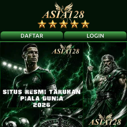
DAFTAR
LOGIN