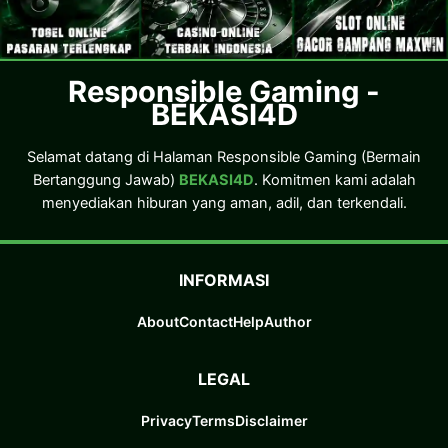
Responsible Gaming -
BEKASI4D
Selamat datang di Halaman Responsible Gaming (Bermain
Bertanggung Jawab)
BEKASI4D
. Komitmen kami adalah
menyediakan hiburan yang aman, adil, dan terkendali.
INFORMASI
About
Contact
Help
Author
LEGAL
Privacy
Terms
Disclaimer